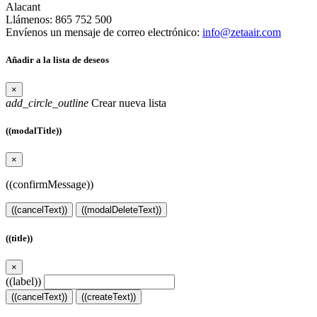
Alacant
Llámenos:
865 752 500
Envíenos un mensaje de correo electrónico:
info@zetaair.com
Añadir a la lista de deseos
×
add_circle_outline
Crear nueva lista
((modalTitle))
×
((confirmMessage))
((cancelText))
((modalDeleteText))
((title))
×
((label))
((cancelText))
((createText))