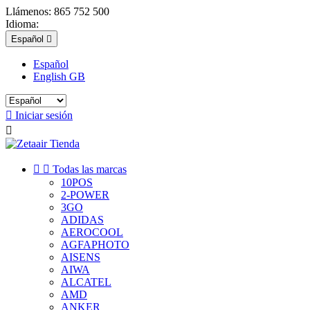
Llámenos:
865 752 500
Idioma:
Español

Español
English GB

Iniciar sesión



Todas las marcas
10POS
2-POWER
3GO
ADIDAS
AEROCOOL
AGFAPHOTO
AISENS
AIWA
ALCATEL
AMD
ANKER