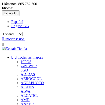
Llámenos:
865 752 500
Idioma:
Español

Español
English GB

Iniciar sesión



Todas las marcas
10POS
2-POWER
3GO
ADIDAS
AEROCOOL
AGFAPHOTO
AISENS
AIWA
ALCATEL
AMD
ANKER