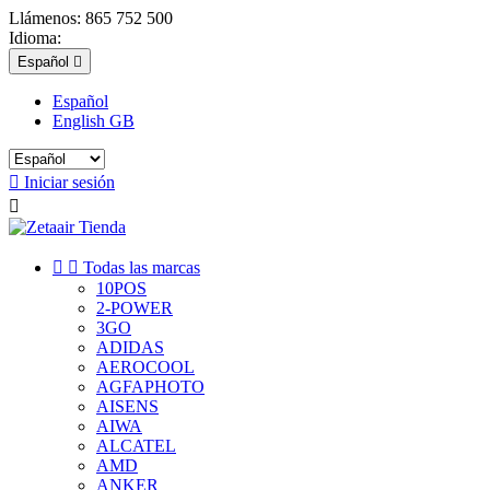
Llámenos:
865 752 500
Idioma:
Español

Español
English GB

Iniciar sesión



Todas las marcas
10POS
2-POWER
3GO
ADIDAS
AEROCOOL
AGFAPHOTO
AISENS
AIWA
ALCATEL
AMD
ANKER