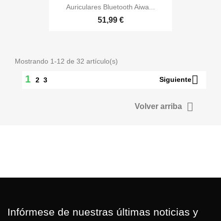
Auriculares Bluetooth Aiwa...
51,99 €
Mostrando 1-12 de 32 artículo(s)

1
Siguiente
2
3

Volver arriba
Infórmese de nuestras últimas noticias y