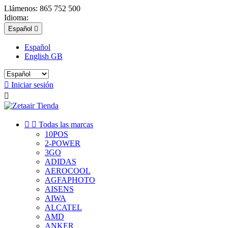
Llámenos:
865 752 500
Idioma:
Español

Español
English GB

Iniciar sesión



Todas las marcas
10POS
2-POWER
3GO
ADIDAS
AEROCOOL
AGFAPHOTO
AISENS
AIWA
ALCATEL
AMD
ANKER