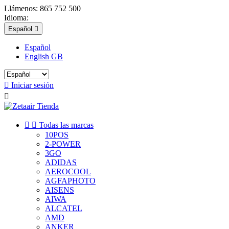
Llámenos:
865 752 500
Idioma:
Español

Español
English GB

Iniciar sesión



Todas las marcas
10POS
2-POWER
3GO
ADIDAS
AEROCOOL
AGFAPHOTO
AISENS
AIWA
ALCATEL
AMD
ANKER