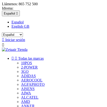
Llámenos:
865 752 500
Idioma:
Español

Español
English GB

Iniciar sesión



Todas las marcas
10POS
2-POWER
3GO
ADIDAS
AEROCOOL
AGFAPHOTO
AISENS
AIWA
ALCATEL
AMD
ANKER