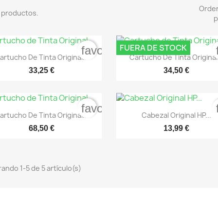
Orde
 productos.
p
FUERA DE STOCK
favorite_border


Vista rápida
Vista rápida
artucho De Tinta Original...
Cartucho De Tinta Original.
33,25 €
34,50 €
favorite_border


Vista rápida
Vista rápida
artucho De Tinta Original...
Cabezal Original HP...
68,50 €
13,99 €
ando 1-5 de 5 artículo(s)