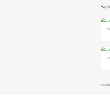
Hay 5
C
C
Mostr