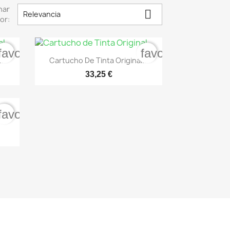
nar

Relevancia
or:
favorite_border
favorite_border

Vista rápida
..
Cartucho De Tinta Original...
33,25 €
favorite_border