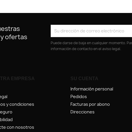
uestras
 y ofertas
Puede darse de baja en cualquier momento. Para
información de contacto en el aviso legal.
TRA EMPRESA
SU CUENTA
Información personal
egal
Pedidos
os y condiciones
Facturas por abono
seguro
Direcciones
bilidad
cte con nosotros