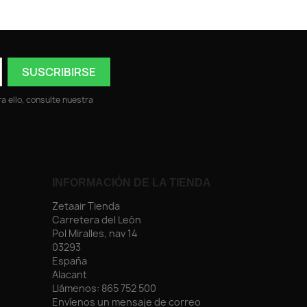
 ello, consulte nuestra
INFORMACIÓN DE LA TIENDA
Zetaair Tienda
Carretera del León
Pol Miralles, nav 14
03293
España
Alacant
Llámenos:
865 752 500
Envíenos un mensaje de correo