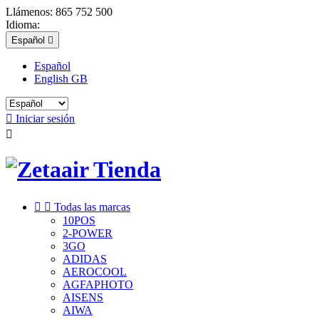
Llámenos:
865 752 500
Idioma:
Español

Español
English GB

Iniciar sesión



Todas las marcas
10POS
2-POWER
3GO
ADIDAS
AEROCOOL
AGFAPHOTO
AISENS
AIWA