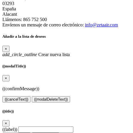
03293
España
Alacant
Llámenos:
865 752 500
Envíenos un mensaje de correo electrónico:
info@zetaair.com
Añadir a la lista de deseos
×
add_circle_outline
Crear nueva lista
((modalTitle))
×
((confirmMessage))
((cancelText))
((modalDeleteText))
((title))
×
((label))