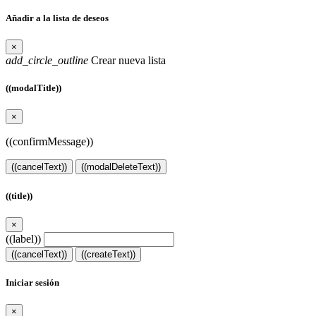
Añadir a la lista de deseos
×
add_circle_outline
Crear nueva lista
((modalTitle))
×
((confirmMessage))
((cancelText))
((modalDeleteText))
((title))
×
((label))
((cancelText))
((createText))
Iniciar sesión
×