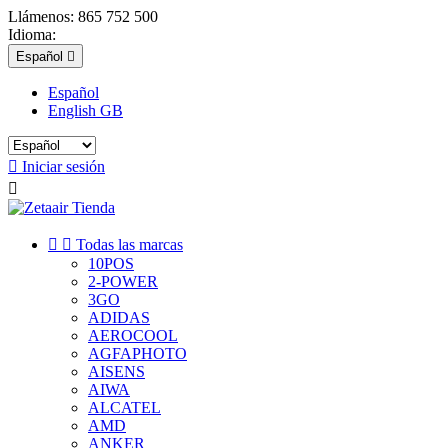
Llámenos:
865 752 500
Idioma:
Español

Español
English GB

Iniciar sesión



Todas las marcas
10POS
2-POWER
3GO
ADIDAS
AEROCOOL
AGFAPHOTO
AISENS
AIWA
ALCATEL
AMD
ANKER