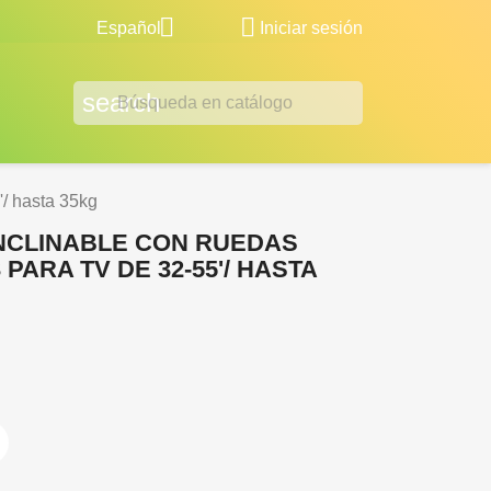


Español
Iniciar sesión
search
/ hasta 35kg
INCLINABLE CON RUEDAS
 PARA TV DE 32-55'/ HASTA