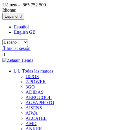
Llámenos:
865 752 500
Idioma:
Español

Español
English GB

Iniciar sesión



Todas las marcas
10POS
2-POWER
3GO
ADIDAS
AEROCOOL
AGFAPHOTO
AISENS
AIWA
ALCATEL
AMD
ANKER