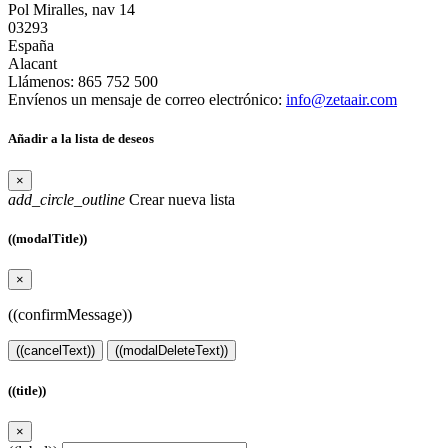
Pol Miralles, nav 14
03293
España
Alacant
Llámenos:
865 752 500
Envíenos un mensaje de correo electrónico:
info@zetaair.com
Añadir a la lista de deseos
×
add_circle_outline
Crear nueva lista
((modalTitle))
×
((confirmMessage))
((cancelText))
((modalDeleteText))
((title))
×