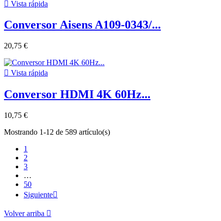

Vista rápida
Conversor Aisens A109-0343/...
20,75 €

Vista rápida
Conversor HDMI 4K 60Hz...
10,75 €
Mostrando 1-12 de 589 artículo(s)
1
2
3
…
50
Siguiente

Volver arriba
