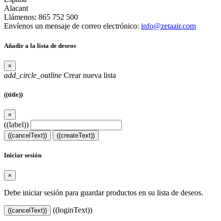
Alacant
Llámenos:
865 752 500
Envíenos un mensaje de correo electrónico:
info@zetaair.com
Añadir a la lista de deseos
×
add_circle_outline
Crear nueva lista
((title))
×
((label))
((cancelText))
((createText))
Iniciar sesión
×
Debe iniciar sesión para guardar productos en su lista de deseos.
((loginText))
((cancelText))