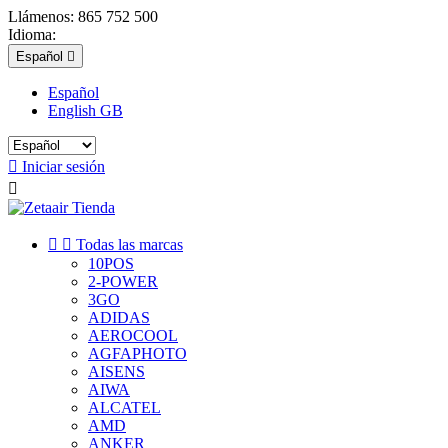
Llámenos:
865 752 500
Idioma:
Español

Español
English GB

Iniciar sesión



Todas las marcas
10POS
2-POWER
3GO
ADIDAS
AEROCOOL
AGFAPHOTO
AISENS
AIWA
ALCATEL
AMD
ANKER