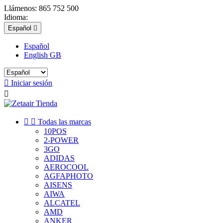
Llámenos:
865 752 500
Idioma:
Español

Español
English GB

Iniciar sesión



Todas las marcas
10POS
2-POWER
3GO
ADIDAS
AEROCOOL
AGFAPHOTO
AISENS
AIWA
ALCATEL
AMD
ANKER