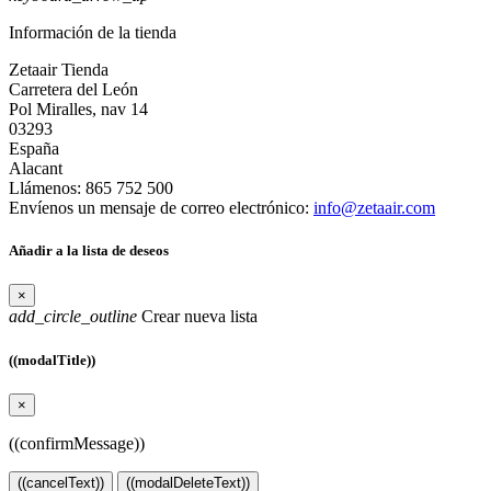
Información de la tienda
Zetaair Tienda
Carretera del León
Pol Miralles, nav 14
03293
España
Alacant
Llámenos:
865 752 500
Envíenos un mensaje de correo electrónico:
info@zetaair.com
Añadir a la lista de deseos
×
add_circle_outline
Crear nueva lista
((modalTitle))
×
((confirmMessage))
((cancelText))
((modalDeleteText))