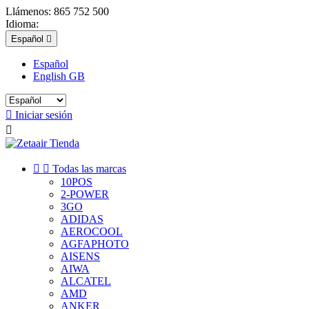
Llámenos:
865 752 500
Idioma:
Español

Español
English GB

Iniciar sesión



Todas las marcas
10POS
2-POWER
3GO
ADIDAS
AEROCOOL
AGFAPHOTO
AISENS
AIWA
ALCATEL
AMD
ANKER