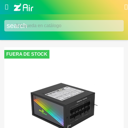


search
FUERA DE STOCK