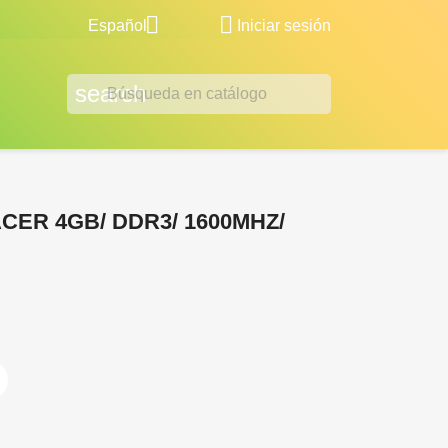


Español
Iniciar sesión
search
ER 4GB/ DDR3/ 1600MHZ/