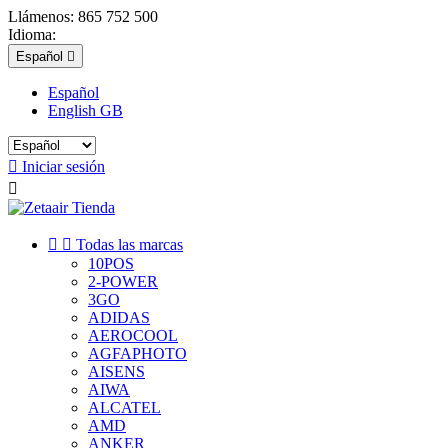
Llámenos:
865 752 500
Idioma:
Español

Español
English GB

Iniciar sesión



Todas las marcas
10POS
2-POWER
3GO
ADIDAS
AEROCOOL
AGFAPHOTO
AISENS
AIWA
ALCATEL
AMD
ANKER