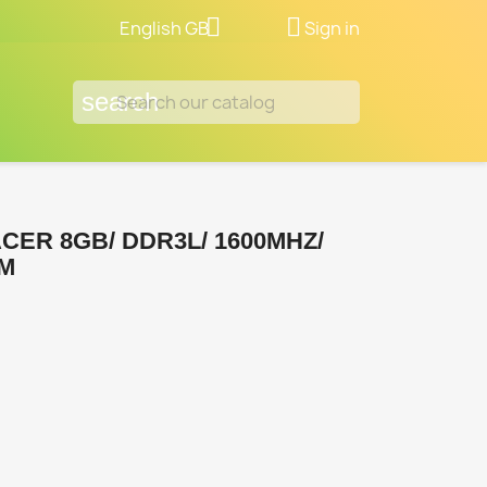


English GB
Sign in
search
ER 8GB/ DDR3L/ 1600MHZ/
MM