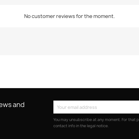
No customer reviews for the moment.
news and
You may unsubscribe at any moment. For that p
contact info in the legal notice.