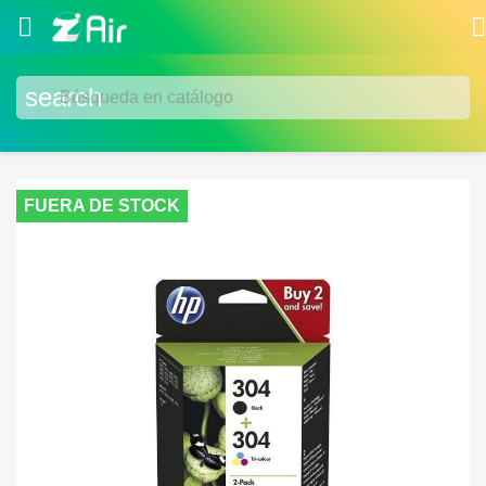


search
FUERA DE STOCK