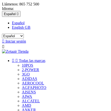
Llámenos:
865 752 500
Idioma:
Español

Español
English GB

Iniciar sesión



Todas las marcas
10POS
2-POWER
3GO
ADIDAS
AEROCOOL
AGFAPHOTO
AISENS
AIWA
ALCATEL
AMD
ANKER