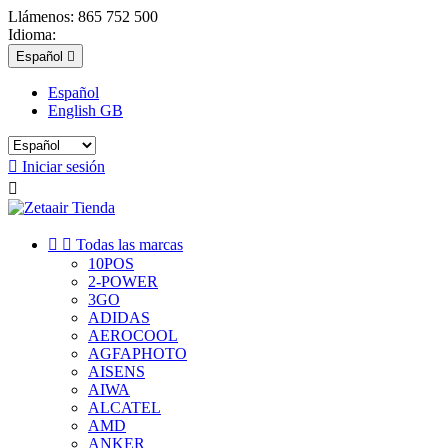
Llámenos:
865 752 500
Idioma:
Español

Español
English GB

Iniciar sesión



Todas las marcas
10POS
2-POWER
3GO
ADIDAS
AEROCOOL
AGFAPHOTO
AISENS
AIWA
ALCATEL
AMD
ANKER