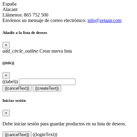
España
Alacant
Llámenos:
865 752 500
Envíenos un mensaje de correo electrónico:
info@zetaair.com
Añadir a la lista de deseos
×
add_circle_outline
Crear nueva lista
((title))
×
((label))
((cancelText))
((createText))
Iniciar sesión
×
Debe iniciar sesión para guardar productos en su lista de deseos.
((loginText))
((cancelText))