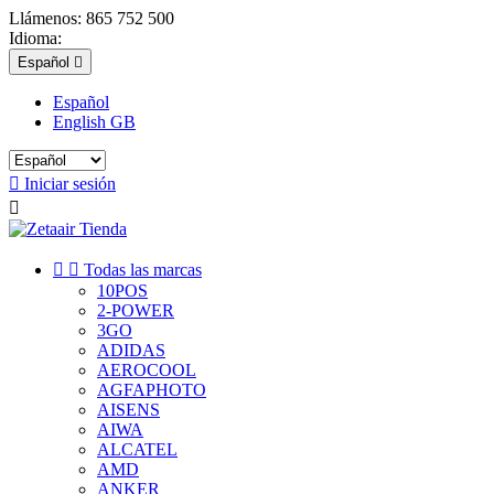
Llámenos:
865 752 500
Idioma:
Español

Español
English GB

Iniciar sesión



Todas las marcas
10POS
2-POWER
3GO
ADIDAS
AEROCOOL
AGFAPHOTO
AISENS
AIWA
ALCATEL
AMD
ANKER