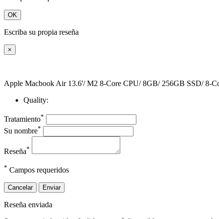
OK
Escriba su propia reseña
×
Apple Macbook Air 13.6'/ M2 8-Core CPU/ 8GB/ 256GB SSD/ 8-Cor
Quality:
*
Tratamiento
*
Su nombre
*
Reseña
*
Campos requeridos
Cancelar
Enviar
Reseña enviada