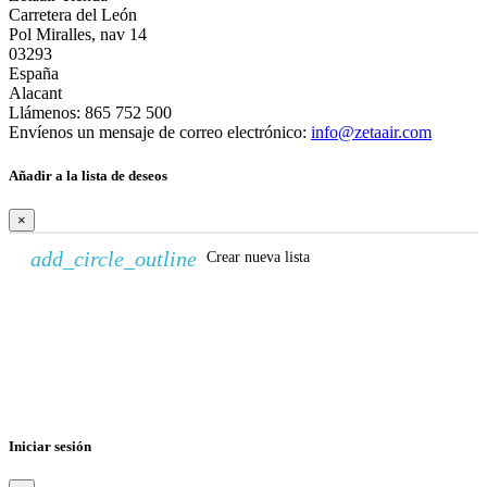
Carretera del León
Pol Miralles, nav 14
03293
España
Alacant
Llámenos:
865 752 500
Envíenos un mensaje de correo electrónico:
info@zetaair.com
Añadir a la lista de deseos
×
add_circle_outline
Crear nueva lista
Crear lista de deseos
×
Nombre de la lista de deseos
Cancelar
Crear lista de deseos
Iniciar sesión