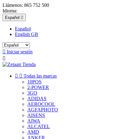
Llámenos:
865 752 500
Idioma:
Español

Español
English GB

Iniciar sesión



Todas las marcas
10POS
2-POWER
3GO
ADIDAS
AEROCOOL
AGFAPHOTO
AISENS
AIWA
ALCATEL
AMD
ANKER