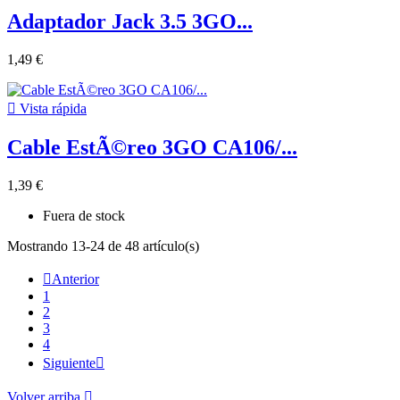
Adaptador Jack 3.5 3GO...
1,49 €

Vista rápida
Cable EstÃ©reo 3GO CA106/...
1,39 €
Fuera de stock
Mostrando 13-24 de 48 artículo(s)

Anterior
1
2
3
4
Siguiente

Volver arriba
