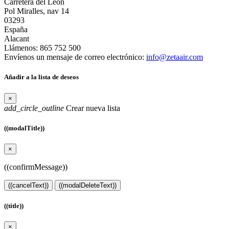
Carretera del León
Pol Miralles, nav 14
03293
España
Alacant
Llámenos:
865 752 500
Envíenos un mensaje de correo electrónico:
info@zetaair.com
Añadir a la lista de deseos
×
add_circle_outline
Crear nueva lista
((modalTitle))
×
((confirmMessage))
((cancelText))
((modalDeleteText))
((title))
×