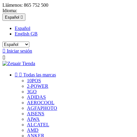
Llámenos:
865 752 500
Idioma:
Español

Español
English GB

Iniciar sesión



Todas las marcas
10POS
2-POWER
3GO
ADIDAS
AEROCOOL
AGFAPHOTO
AISENS
AIWA
ALCATEL
AMD
ANKER