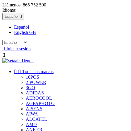
Llámenos:
865 752 500
Idioma:
Español

Español
English GB

Iniciar sesión



Todas las marcas
10POS
2-POWER
3GO
ADIDAS
AEROCOOL
AGFAPHOTO
AISENS
AIWA
ALCATEL
AMD
ANKER