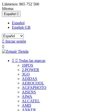
Llámenos:
865 752 500
Idioma:
Español

Español
English GB

Iniciar sesión



Todas las marcas
10POS
2-POWER
3GO
ADIDAS
AEROCOOL
AGFAPHOTO
AISENS
AIWA
ALCATEL
AMD
ANKER