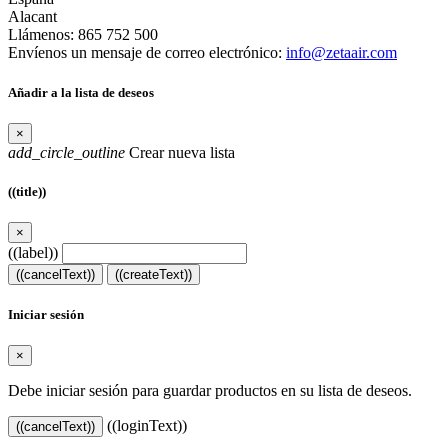
Alacant
Llámenos:
865 752 500
Envíenos un mensaje de correo electrónico:
info@zetaair.com
Añadir a la lista de deseos
×
add_circle_outline
Crear nueva lista
((title))
×
((label))
((cancelText))
((createText))
Iniciar sesión
×
Debe iniciar sesión para guardar productos en su lista de deseos.
((loginText))
((cancelText))