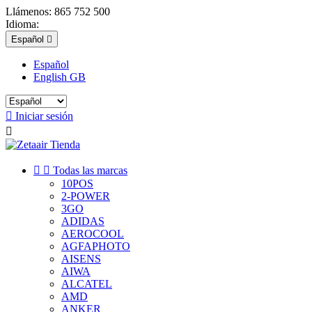
Llámenos:
865 752 500
Idioma:
Español

Español
English GB

Iniciar sesión



Todas las marcas
10POS
2-POWER
3GO
ADIDAS
AEROCOOL
AGFAPHOTO
AISENS
AIWA
ALCATEL
AMD
ANKER