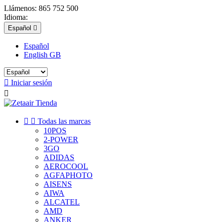
Llámenos:
865 752 500
Idioma:
Español

Español
English GB

Iniciar sesión



Todas las marcas
10POS
2-POWER
3GO
ADIDAS
AEROCOOL
AGFAPHOTO
AISENS
AIWA
ALCATEL
AMD
ANKER