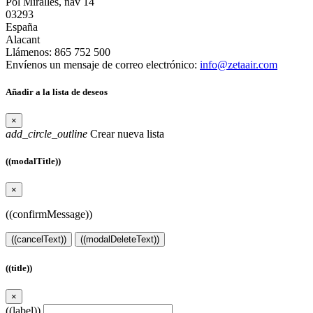
Pol Miralles, nav 14
03293
España
Alacant
Llámenos:
865 752 500
Envíenos un mensaje de correo electrónico:
info@zetaair.com
Añadir a la lista de deseos
×
add_circle_outline
Crear nueva lista
((modalTitle))
×
((confirmMessage))
((cancelText))
((modalDeleteText))
((title))
×
((label))