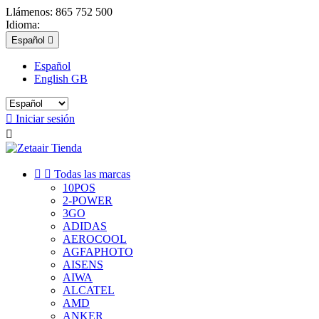
Llámenos:
865 752 500
Idioma:
Español

Español
English GB

Iniciar sesión



Todas las marcas
10POS
2-POWER
3GO
ADIDAS
AEROCOOL
AGFAPHOTO
AISENS
AIWA
ALCATEL
AMD
ANKER