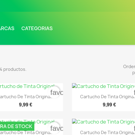
ARCAS
CATEGORIAS
Orde
4 productos.
p
favorite_border


Vista rápida
Vista rápida
artucho De Tinta Original...
Cartucho De Tinta Original.
9,99 €
9,99 €
RA DE STOCK
favorite_border


Vista rápida
Vista rápida
artucho De Tinta Original...
Cartucho De Tinta Original.