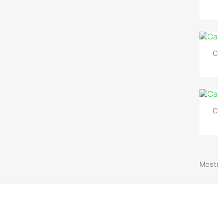
C
C
Mostr