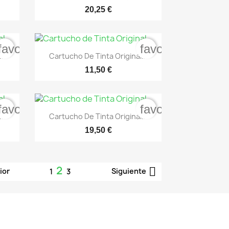
20,25 €
favorite_border
favorite_border

Vista rápida
..
Cartucho De Tinta Original...
11,50 €
favorite_border
favorite_border

Vista rápida
..
Cartucho De Tinta Original...
19,50 €
2

ior
Siguiente
1
3