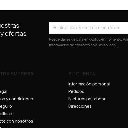
uestras
 y ofertas
Puede darse de baja en cualquier momento. Para
información de contacto en el aviso legal.
TRA EMPRESA
SU CUENTA
Información personal
egal
Pedidos
os y condiciones
Facturas por abono
seguro
Direcciones
bilidad
cte con nosotros