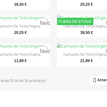
16,50 €
20,25 €
FUERA DE STOCK
favorite_border


Vista rápida
Vista rápida
artucho De Tinta Original...
Cartucho De Tinta Original.
20,25 €
38,50 €
favorite_border


Vista rápida
Vista rápida
artucho De Tinta Original...
Cartucho De Tinta Original.
11,99 €
21,99 €

Anter
ando 13-24 de 34 artículo(s)