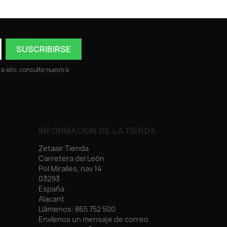
 ello, consulte nuestra
INFORMACIÓN DE LA TIENDA
Zetaair Tienda
Carretera del León
Pol Miralles, nav 14
03293
España
Alacant
Llámenos:
865 752 500
Envíenos un mensaje de correo