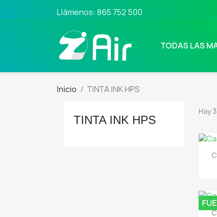
Llámenos:
865 752 500
TODAS LAS M
Inicio
TINTA INK HPS
Hay 3
TINTA INK HPS
C
FUE
C