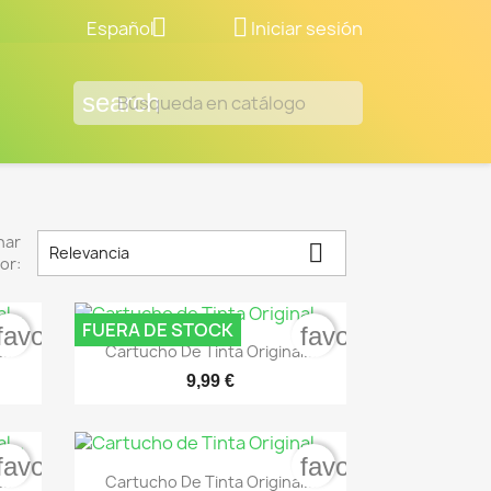


Español
Iniciar sesión
search
nar

Relevancia
or:
FUERA DE STOCK
favorite_border
favorite_border

Vista rápida
..
Cartucho De Tinta Original...
9,99 €
favorite_border
favorite_border

Vista rápida
..
Cartucho De Tinta Original...