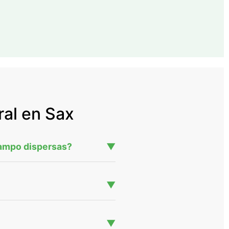
ral en Sax
campo dispersas?
▼
▼
▼