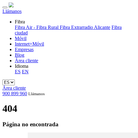
Llámanos
Fibra
Fibra Air - Fibra Rural
Fibra Extrarradio Alicante
Fibra
ciudad
Móvil
Internet+Móvil
Empresas
Blog
Área cliente
Idioma
ES
EN
Área cliente
900 899 960
Llámanos
404
Página no encontrada