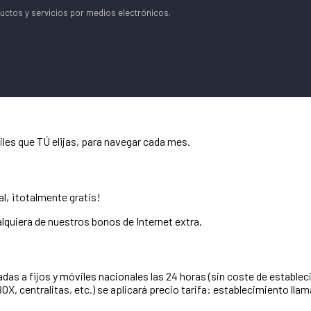
ctos y servicios por medios electrónicos.
les que TÚ elijas, para navegar cada mes.
l, ¡totalmente gratis!
alquiera de nuestros bonos de Internet extra.
adas a fijos y móviles nacionales las 24 horas (sin coste de estable
OX, centralitas, etc.) se aplicará precio tarifa: establecimiento l