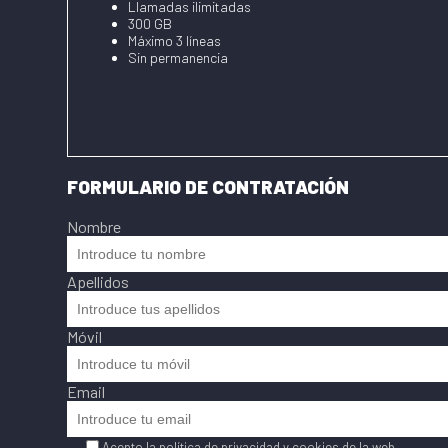
Llamadas ilimitadas
300 GB
Máximo 3 líneas
Sin permanencia
FORMULARIO DE CONTRATACIÓN
Nombre
Apellidos
Móvil
Email
Acepto la
política de privacidad
y
cookies
de la web.