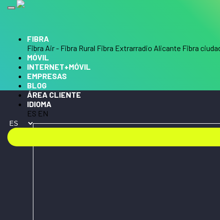
FIBRA
Fibra Air - Fibra Rural
Fibra Extrarradio Alicante
Fibra ciuda
MÓVIL
INTERNET+MÓVIL
EMPRESAS
BLOG
COMPARTE 300
ÁREA CLIENTE
IDIOMA
ES
EN