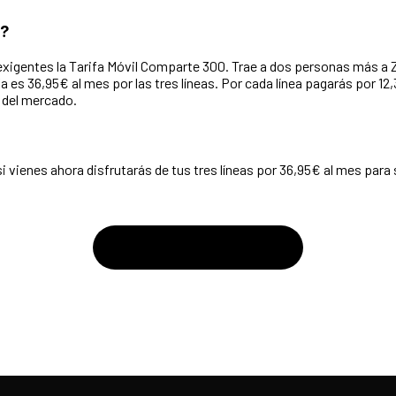
0?
igentes la Tarifa Móvil Comparte 300. Trae a dos personas más a Zet
fa es 36,95€ al mes por las tres líneas. Por cada línea pagarás por 1
del mercado.
i vienes ahora disfrutarás de tus tres líneas por 36,95€ al mes par
CONTRATAR AHORA