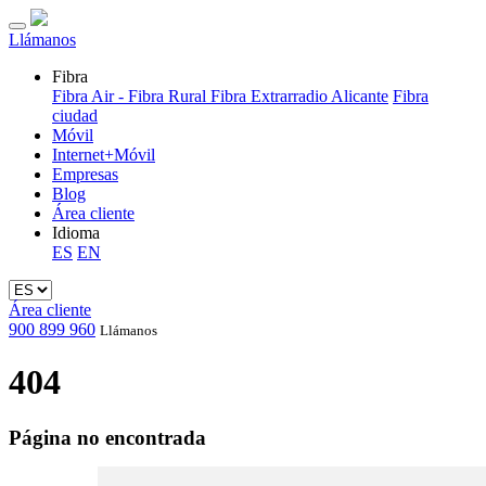
Llámanos
Fibra
Fibra Air - Fibra Rural
Fibra Extrarradio Alicante
Fibra
ciudad
Móvil
Internet+Móvil
Empresas
Blog
Área cliente
Idioma
ES
EN
Área cliente
900 899 960
Llámanos
404
Página no encontrada